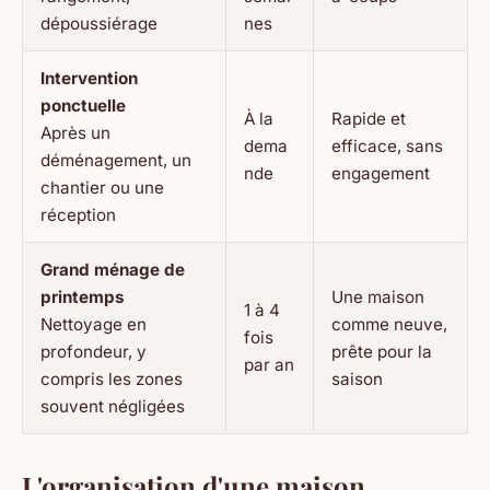
dépoussiérage
nes
Intervention
ponctuelle
À la
Rapide et
Après un
dema
efficace, sans
déménagement, un
nde
engagement
chantier ou une
réception
Grand ménage de
printemps
Une maison
1 à 4
Nettoyage en
comme neuve,
fois
profondeur, y
prête pour la
par an
compris les zones
saison
souvent négligées
L'organisation d'une maison