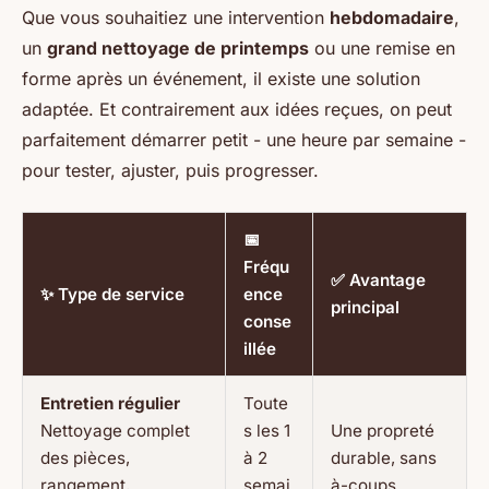
Que vous souhaitiez une intervention
hebdomadaire
,
un
grand nettoyage de printemps
ou une remise en
forme après un événement, il existe une solution
adaptée. Et contrairement aux idées reçues, on peut
parfaitement démarrer petit - une heure par semaine -
pour tester, ajuster, puis progresser.
📅
Fréqu
✅ Avantage
✨ Type de service
ence
principal
conse
illée
Entretien régulier
Toute
Nettoyage complet
s les 1
Une propreté
des pièces,
à 2
durable, sans
rangement,
semai
à-coups