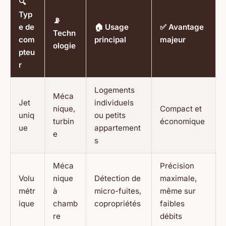
🔍
Typ
📡
e de
🏠 Usage
✅ Avantage
Techn
com
principal
majeur
ologie
pteu
r
Logements
Méca
Jet
individuels
nique,
Compact et
uniq
ou petits
turbin
économique
ue
appartement
e
s
Méca
Précision
Volu
nique
Détection de
maximale,
métr
à
micro-fuites,
même sur
ique
chamb
copropriétés
faibles
re
débits