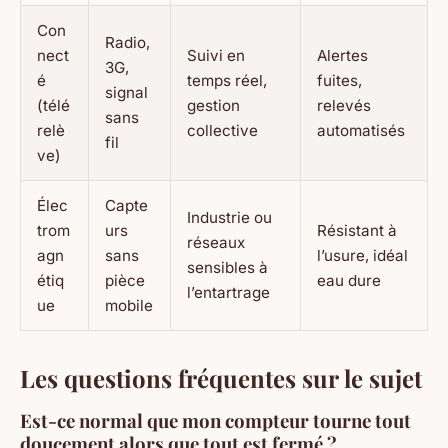
Con
Radio,
nect
Suivi en
Alertes
3G,
é
temps réel,
fuites,
signal
(télé
gestion
relevés
sans
relè
collective
automatisés
fil
ve)
Élec
Capte
Industrie ou
trom
urs
Résistant à
réseaux
agn
sans
l’usure, idéal
sensibles à
étiq
pièce
eau dure
l’entartrage
ue
mobile
Les questions fréquentes sur le sujet
Est-ce normal que mon compteur tourne tout
doucement alors que tout est fermé ?