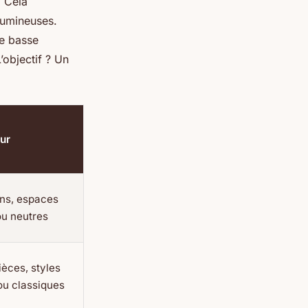
. Cela
lumineuses.
le basse
’objectif ? Un
our
ons, espaces
ou neutres
èces, styles
ou classiques