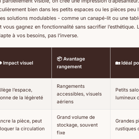
ol partiellement visible, on crée une impression d’apesanteur
culièrement bien dans les petits espaces ou les pièces peu 
des solutions modulables - comme un canapé-lit ou une tab
 vous gagnez en fonctionnalité sans sacrifier l’esthétique. L
adapte à vos besoins, pas l’inverse.
📦 Avantage
️ Impact visuel
🏡 Idéal p
rangement
Rangements
llège l’espace,
Petits sal
accessibles, visuels
onne de la légèreté
lumineux 
aériens
Grand volume de
ncre la pièce, peut
Grandes pi
stockage, souvent
loquer la circulation
rustiques 
fixe