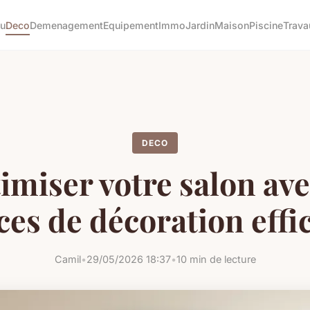
tu
Deco
Demenagement
Equipement
Immo
Jardin
Maison
Piscine
Trava
DECO
imiser votre salon ave
ces de décoration effi
Camil
•
29/05/2026 18:37
•
10 min de lecture