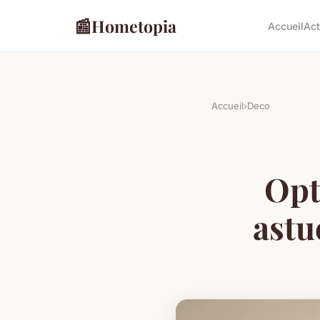
📰
Hometopia
Accueil
Ac
Accueil
›
Deco
Opt
astu