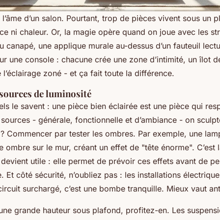
t l’âme d’un salon. Pourtant, trop de pièces vivent sous un p
ce ni chaleur. Or, la magie opère quand on joue avec les s
u canapé, une applique murale au-dessus d’un fauteuil lectu
r une console : chacune crée une zone d’intimité, un îlot d
l’éclairage zoné - et ça fait toute la différence.
 sources de luminosité
ls le savent : une pièce bien éclairée est une pièce qui resp
sources - générale, fonctionnelle et d’ambiance - on sculpt
? Commencer par tester les ombres. Par exemple, une lam
e ombre sur le mur, créant un effet de "tête énorme". C’est 
 devient utile : elle permet de prévoir ces effets avant de p
. Et côté sécurité, n’oubliez pas : les installations électriqu
rcuit surchargé, c’est une bombe tranquille. Mieux vaut ant
 une grande hauteur sous plafond, profitez-en. Les suspens