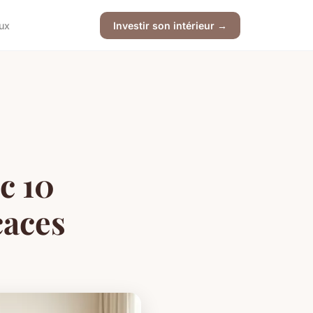
ux
Investir son intérieur →
c 10
caces