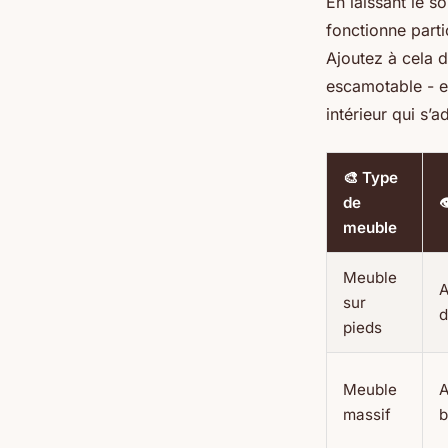
En laissant le s
fonctionne parti
Ajoutez à cela 
escamotable - et
intérieur qui s’
🎨 Type
de

meuble
Meuble
A
sur
d
pieds
Meuble
A
massif
b