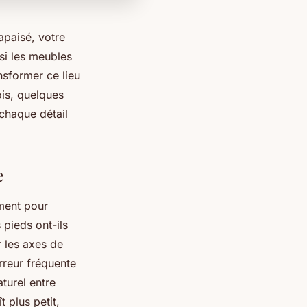
apaisé, votre
si les meubles
nsformer ce lieu
is, quelques
 chaque détail
e
ment pour
 pieds ont-ils
r les axes de
rreur fréquente
aturel entre
t plus petit,