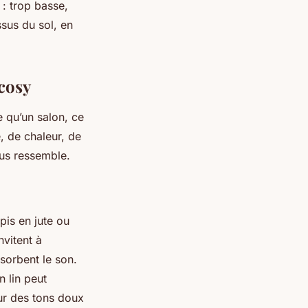
 : trop basse,
ssus du sol, en
cosy
e qu’un salon, ce
, de chaleur, de
ous ressemble.
pis en jute ou
nvitent à
bsorbent le son.
n lin peut
ur des tons doux