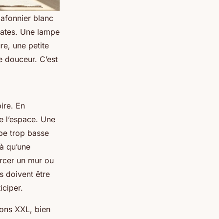
lafonnier blanc
trates. Une lampe
re, une petite
e douceur. C’est
ire. En
e l’espace. Une
pe trop basse
là qu’une
ercer un mur ou
es doivent être
iciper.
ions XXL, bien